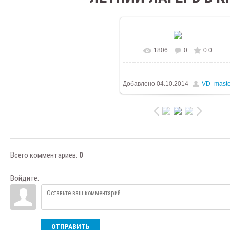
1806
0
0.0
В реальном размере
1024x76
/ 382.9Kb
Добавлено
04.10.2014
VD_maste
Всего комментариев
:
0
Войдите:
ОТПРАВИТЬ