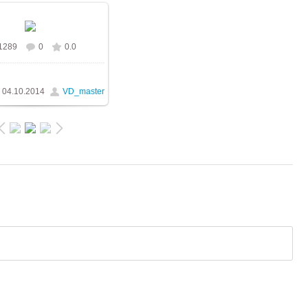
1289
0
0.0
альном размере
1024x768
/ 187.2Kb
04.10.2014
VD_master