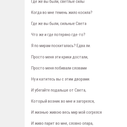
Где же вы были, светлые силы
Когда во мне темень жило косила?
Где же вы были, сильные Света
Что же и где потеряно где-то?
Я по мирам поскиталась? Едва ли.
Просто меня эти крики достали,
Просто меня побивали словами
Ну и катитесь вы с этим дворами.
И убегайте подальше от Света,
Который возник во мне и загорелся,
И жизнью живою весь мир мой согрелся
И живо парит во мне, словно опара,