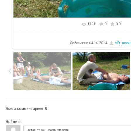
1721
0
0.0
В реальном размере
1024x768
/ 3
Добавлено
04.10.2014
VD_maste
Всего комментариев
:
0
Войдите: