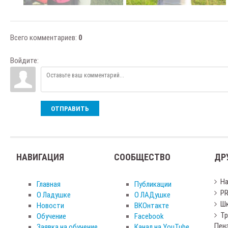
Всего комментариев
:
0
Войдите:
ОТПРАВИТЬ
НАВИГАЦИЯ
СООБЩЕСТВО
ДР
Н
Главная
Публикации
PR
О Ладушке
О ЛАДушке
Шк
Новости
ВКОнтакте
Тр
Обучение
Facebook
Пен
Заявка на обучение
Канал на YouTube