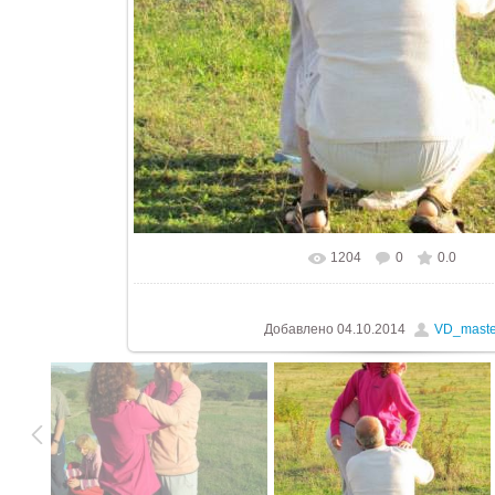
1204
0
0.0
В реальном размере
576x768
/ 21
Добавлено
04.10.2014
VD_maste