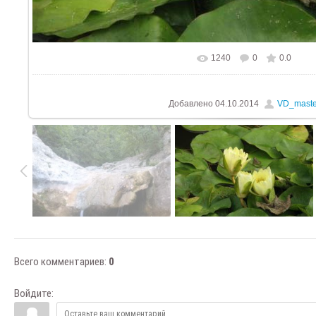
1240
0
0.0
В реальном размере
1024x768
/ 1
Добавлено
04.10.2014
VD_maste
Всего комментариев
:
0
Войдите: