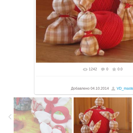
1242
0
0.0
В реальном размере
576x768
/ 12
Добавлено
04.10.2014
VD_maste