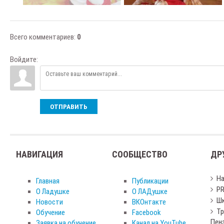
Всего комментариев
:
0
Войдите:
ОТПРАВИТЬ
НАВИГАЦИЯ
СООБЩЕСТВО
ДР
Н
Главная
Публикации
PR
О Ладушке
О ЛАДушке
Шк
Новости
ВКОнтакте
Тр
Обучение
Facebook
Пен
Заявка на обучение
Канал на YouTube