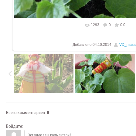
1293
0
0.0
В реальном размере
1024x768
/ 2
Добавлено
04.10.2014
VD_maste
Всего комментариев
:
0
Войдите: