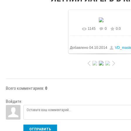
1145
0
0.0
В реальном размере
576x768
113.3Kb
Добавлено
04.10.2014
VD_maste
Всего комментариев
:
0
Войдите:
ОТПРАВИТЬ