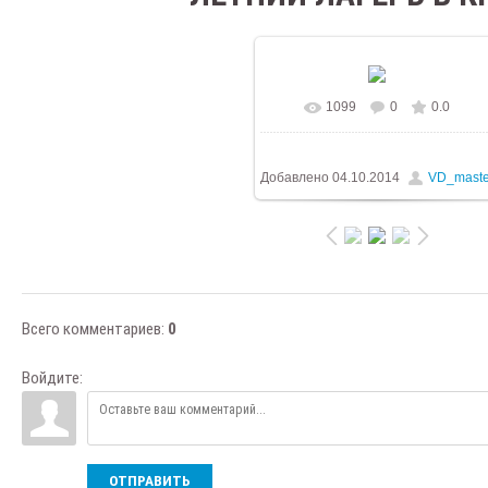
1099
0
0.0
В реальном размере
1024x76
/ 294.6Kb
Добавлено
04.10.2014
VD_maste
Всего комментариев
:
0
Войдите:
ОТПРАВИТЬ