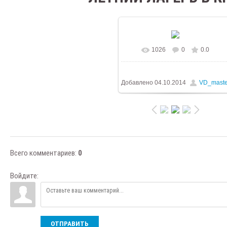
1026
0
0.0
В реальном размере
1024x76
/ 372.5Kb
Добавлено
04.10.2014
VD_maste
Всего комментариев
:
0
Войдите:
ОТПРАВИТЬ