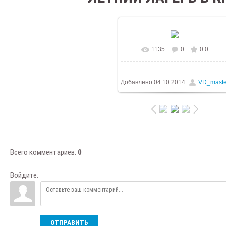
1135
0
0.0
В реальном размере
576x768
231.2Kb
Добавлено
04.10.2014
VD_maste
Всего комментариев
:
0
Войдите:
ОТПРАВИТЬ