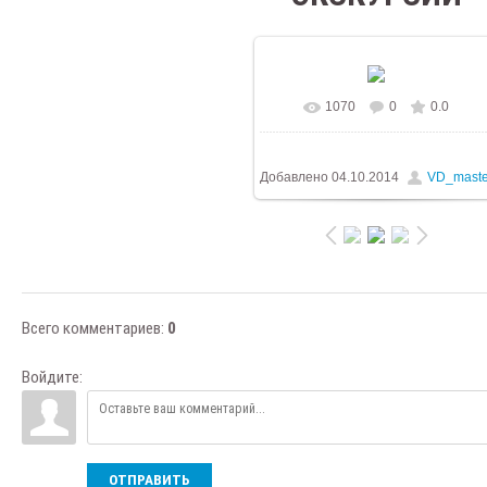
1070
0
0.0
В реальном размере
576x768
261.3Kb
Добавлено
04.10.2014
VD_maste
Всего комментариев
:
0
Войдите:
ОТПРАВИТЬ