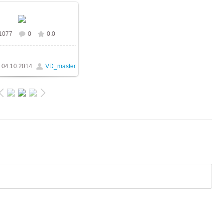
1077
0
0.0
альном размере
1024x768
/ 461.7Kb
04.10.2014
VD_master